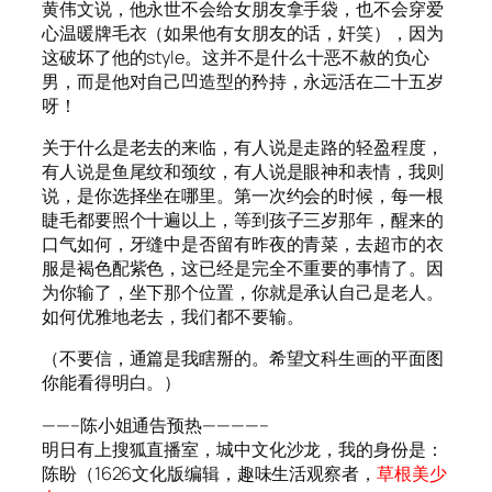
黄伟文说，他永世不会给女朋友拿手袋，也不会穿爱
心温暖牌毛衣（如果他有女朋友的话，奸笑），因为
这破坏了他的style。这并不是什么十恶不赦的负心
男，而是他对自己凹造型的矜持，永远活在二十五岁
呀！
关于什么是老去的来临，有人说是走路的轻盈程度，
有人说是鱼尾纹和颈纹，有人说是眼神和表情，我则
说，是你选择坐在哪里。第一次约会的时候，每一根
睫毛都要照个十遍以上，等到孩子三岁那年，醒来的
口气如何，牙缝中是否留有昨夜的青菜，去超市的衣
服是褐色配紫色，这已经是完全不重要的事情了。因
为你输了，坐下那个位置，你就是承认自己是老人。
如何优雅地老去，我们都不要输。
（不要信，通篇是我瞎掰的。希望文科生画的平面图
你能看得明白。）
——–陈小姐通告预热————–
明日有上搜狐直播室，城中文化沙龙，我的身份是：
陈盼（1626文化版编辑，趣味生活观察者，
草根美少