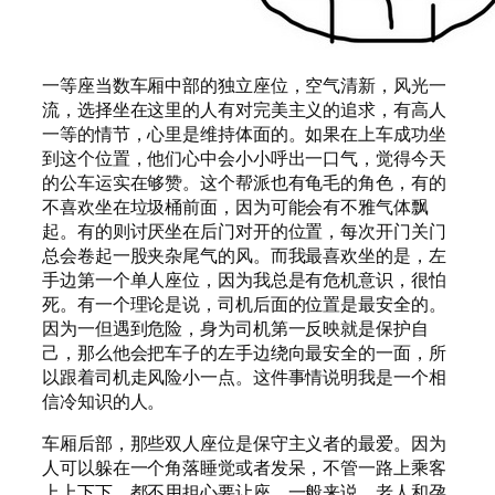
一等座当数车厢中部的独立座位，空气清新，风光一
流，选择坐在这里的人有对完美主义的追求，有高人
一等的情节，心里是维持体面的。如果在上车成功坐
到这个位置，他们心中会小小呼出一口气，觉得今天
的公车运实在够赞。这个帮派也有龟毛的角色，有的
不喜欢坐在垃圾桶前面，因为可能会有不雅气体飘
起。有的则讨厌坐在后门对开的位置，每次开门关门
总会卷起一股夹杂尾气的风。而我最喜欢坐的是，左
手边第一个单人座位，因为我总是有危机意识，很怕
死。有一个理论是说，司机后面的位置是最安全的。
因为一但遇到危险，身为司机第一反映就是保护自
己，那么他会把车子的左手边绕向最安全的一面，所
以跟着司机走风险小一点。这件事情说明我是一个相
信冷知识的人。
车厢后部，那些双人座位是保守主义者的最爱。因为
人可以躲在一个角落睡觉或者发呆，不管一路上乘客
上上下下，都不用担心要让座。一般来说，老人和孕