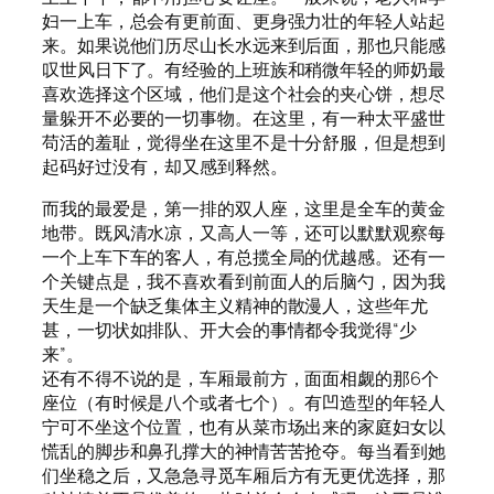
妇一上车，总会有更前面、更身强力壮的年轻人站起
来。如果说他们历尽山长水远来到后面，那也只能感
叹世风日下了。有经验的上班族和稍微年轻的师奶最
喜欢选择这个区域，他们是这个社会的夹心饼，想尽
量躲开不必要的一切事物。在这里，有一种太平盛世
苟活的羞耻，觉得坐在这里不是十分舒服，但是想到
起码好过没有，却又感到释然。
而我的最爱是，第一排的双人座，这里是全车的黄金
地带。既风清水凉，又高人一等，还可以默默观察每
一个上车下车的客人，有总揽全局的优越感。还有一
个关键点是，我不喜欢看到前面人的后脑勺，因为我
天生是一个缺乏集体主义精神的散漫人，这些年尤
甚，一切状如排队、开大会的事情都令我觉得“少
来”。
还有不得不说的是，车厢最前方，面面相觑的那6个
座位（有时候是八个或者七个）。有凹造型的年轻人
宁可不坐这个位置，也有从菜市场出来的家庭妇女以
慌乱的脚步和鼻孔撑大的神情苦苦抢夺。每当看到她
们坐稳之后，又急急寻觅车厢后方有无更优选择，那