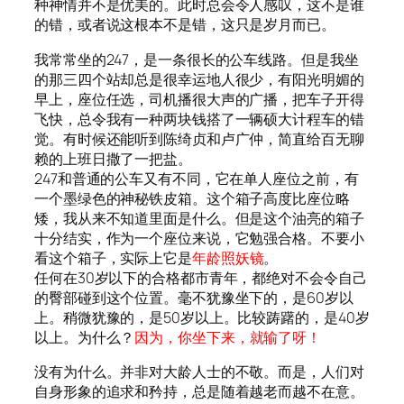
种神情并不是优美的。此时总会令人感叹，这不是谁
的错，或者说这根本不是错，这只是岁月而已。
我常常坐的247，是一条很长的公车线路。但是我坐
的那三四个站却总是很幸运地人很少，有阳光明媚的
早上，座位任选，司机播很大声的广播，把车子开得
飞快，总令我有一种两块钱搭了一辆硕大计程车的错
觉。有时候还能听到陈绮贞和卢广仲，简直给百无聊
赖的上班日撒了一把盐。
247和普通的公车又有不同，它在单人座位之前，有
一个墨绿色的神秘铁皮箱。这个箱子高度比座位略
矮，我从来不知道里面是什么。但是这个油亮的箱子
十分结实，作为一个座位来说，它勉强合格。不要小
看这个箱子，实际上它是
年龄照妖镜
。
任何在30岁以下的合格都市青年，都绝对不会令自己
的臀部碰到这个位置。毫不犹豫坐下的，是60岁以
上。稍微犹豫的，是50岁以上。比较踌躇的，是40岁
以上。为什么？
因为，你坐下来，就输了呀！
没有为什么。并非对大龄人士的不敬。而是，人们对
自身形象的追求和矜持，总是随着越老而越不在意。