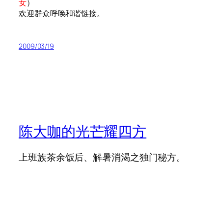
女
）
欢迎群众呼唤和谐链接。
2009/03/19
陈大咖的光芒耀四方
上班族茶余饭后、解暑消渴之独门秘方。