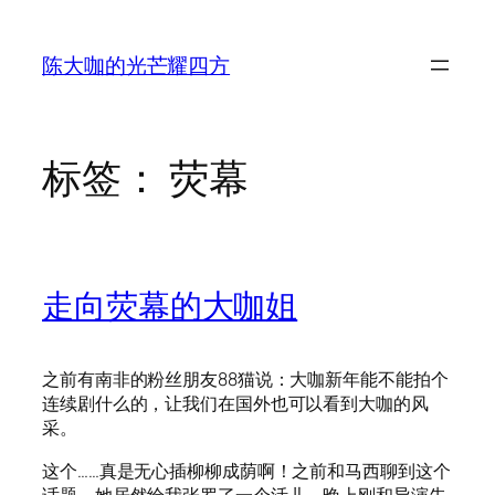
跳
至
陈大咖的光芒耀四方
内
容
标签：
荧幕
走向荧幕的大咖姐
之前有南非的粉丝朋友88猫说：大咖新年能不能拍个
连续剧什么的，让我们在国外也可以看到大咖的风
采。
这个……真是无心插柳柳成荫啊！之前和马西聊到这个
话题，她居然给我张罗了一个活儿。晚上刚和导演先