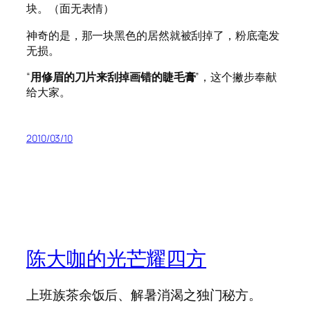
块。（面无表情）
神奇的是，那一块黑色的居然就被刮掉了，粉底毫发
无损。
“
用修眉的刀片来刮掉画错的睫毛膏
”，这个撇步奉献
给大家。
2010/03/10
陈大咖的光芒耀四方
上班族茶余饭后、解暑消渴之独门秘方。