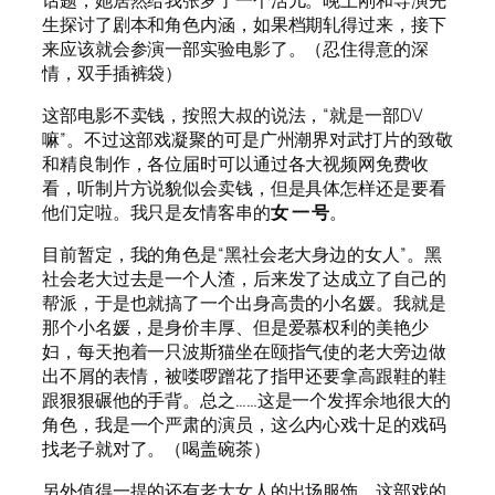
生探讨了剧本和角色内涵，如果档期轧得过来，接下
来应该就会参演一部实验电影了。（忍住得意的深
情，双手插裤袋）
这部电影不卖钱，按照大叔的说法，“就是一部DV
嘛”。不过这部戏凝聚的可是广州潮界对武打片的致敬
和精良制作，各位届时可以通过各大视频网免费收
看，听制片方说貌似会卖钱，但是具体怎样还是要看
他们定啦。我只是友情客串的
女 一 号
。
目前暂定，我的角色是“黑社会老大身边的女人”。黑
社会老大过去是一个人渣，后来发了达成立了自己的
帮派，于是也就搞了一个出身高贵的小名媛。我就是
那个小名媛，是身价丰厚、但是爱慕权利的美艳少
妇，每天抱着一只波斯猫坐在颐指气使的老大旁边做
出不屑的表情，被喽啰蹭花了指甲还要拿高跟鞋的鞋
跟狠狠碾他的手背。总之……这是一个发挥余地很大的
角色，我是一个严肃的演员，这么内心戏十足的戏码
找老子就对了。（喝盖碗茶）
另外值得一提的还有老大女人的出场服饰。这部戏的