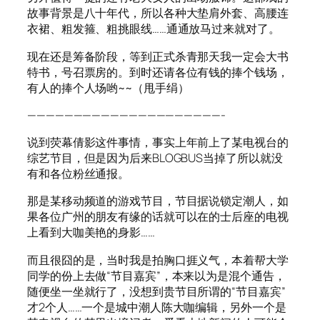
故事背景是八十年代，所以各种大垫肩外套、高腰连
衣裙、粗发箍、粗挑眼线……通通放马过来就对了。
现在还是筹备阶段，等到正式杀青那天我一定会大书
特书，号召票房的。到时还请各位有钱的捧个钱场，
有人的捧个人场哟~~（甩手绢）
—————————————————————-
说到荧幕倩影这件事情，事实上年前上了某电视台的
综艺节目，但是因为后来BLOGBUS当掉了所以就没
有和各位粉丝通报。
那是某移动频道的游戏节目，节目据说锁定潮人，如
果各位广州的朋友有缘的话就可以在的士后座的电视
上看到大咖美艳的身影……
而且很囧的是，当时我是拍胸口捱义气，本着帮大学
同学的份上去做“节目嘉宾”，本来以为是混个通告，
随便坐一坐就行了，没想到贵节目所谓的“节目嘉宾”
才2个人……一个是城中潮人陈大咖编辑，另外一个是