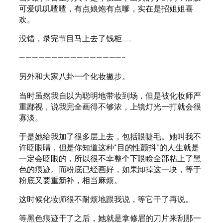
可爱叽叽喳喳，有点娘炮有点嗲，实在是招姐姐喜
欢。
没错，录完节目马上去了钱柜……
————————————————–
另外和大家八卦一个化妆撇步。
当时虽然我自以为聪明地带妆到场，但是被化妆师严
重鄙视，说我完全画得不够浓，上镜灯光一打就会很
寡淡。
于是她给我加了很多层上去，包括眼睫毛。她叫我不
许眨眼睛，但是你知道这种“目的性颤抖”的人生就是
一定会眨眼的，所以很不幸整个下眼睑全部粘上了黑
色的痕迹。而粉底已经画好，如果卸掉这一块，等于
粉底又要重新补，相当麻烦。
这时候化妆师很不耐烦地跟我说，等它干了再说。
等黑色痕迹干了之后，她就是拿修眉的刀片来刮那一