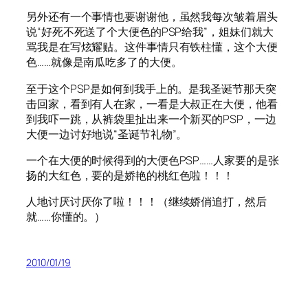
另外还有一个事情也要谢谢他，虽然我每次皱着眉头
说“好死不死送了个大便色的PSP给我”，姐妹们就大
骂我是在写炫耀贴。这件事情只有铁柱懂，这个大便
色……就像是南瓜吃多了的大便。
至于这个PSP是如何到我手上的。是我圣诞节那天突
击回家，看到有人在家，一看是大叔正在大便，他看
到我吓一跳，从裤袋里扯出来一个新买的PSP，一边
大便一边讨好地说“圣诞节礼物”。
一个在大便的时候得到的大便色PSP……人家要的是张
扬的大红色，要的是娇艳的桃红色啦！！！
人地讨厌讨厌你了啦！！！（继续娇俏追打，然后
就……你懂的。）
2010/01/19