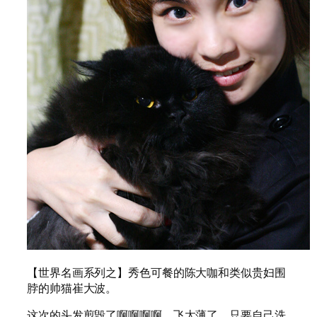
【世界名画系列之】秀色可餐的陈大咖和类似贵妇围
脖的帅猫崔大波。
这次的头发剪毁了啊啊啊啊，飞太薄了，只要自己洗