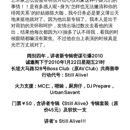
事情！！是有多感人呢~身为“怎样也无法撇清和你的
绯闻关系”的好姑娘陈大咖，我今日务必是要义薄云天
地来挺他就对了。因为他出新专辑了。我本人是出于
对荷韵的关怀和呵护，友情出场过数次去看他的演
出，结果他每次都因为XX抽多了认不得我，看我的时
候眼睛都嘛没有聚焦。不过他在台上表演的时候真是
光芒万丈就对了。
阔别四年，讲者新专辑密谋引爆2010
诚邀阁下于2010年1月22日星期五21时
长堤大马路328号Boss Club（原AV Club）共商善举
行动代号：Still Alive!
火力支援：MC仁，噔哚，厨房仔，DJ Prepare，
Urban Savant
门票￥50，含讲者专辑《Still Alive》专辑套装（原
价45元）及软饮一支
讲者’s Still Alive!!!