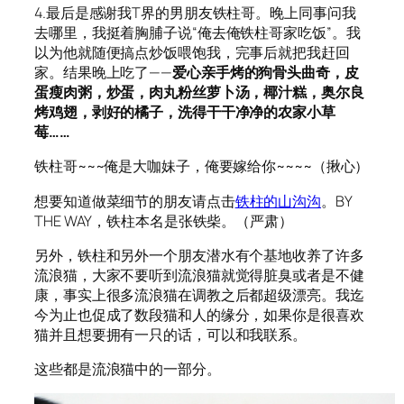
4.最后是感谢我T界的男朋友铁柱哥。晚上同事问我
去哪里，我挺着胸脯子说“俺去俺铁柱哥家吃饭”。我
以为他就随便搞点炒饭喂饱我，完事后就把我赶回
家。结果晚上吃了——
爱心亲手烤的狗骨头曲奇，皮
蛋瘦肉粥，炒蛋，肉丸粉丝萝卜汤，椰汁糕，奥尔良
烤鸡翅，剥好的橘子，洗得干干净净的农家小草
莓……
铁柱哥~~~俺是大咖妹子，俺要嫁给你~~~~（揪心）
想要知道做菜细节的朋友请点击
铁柱的山沟沟
。BY
THE WAY，铁柱本名是张铁柴。（严肃）
另外，铁柱和另外一个朋友潜水有个基地收养了许多
流浪猫，大家不要听到流浪猫就觉得脏臭或者是不健
康，事实上很多流浪猫在调教之后都超级漂亮。我迄
今为止也促成了数段猫和人的缘分，如果你是很喜欢
猫并且想要拥有一只的话，可以和我联系。
这些都是流浪猫中的一部分。