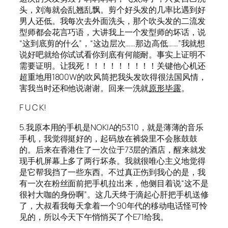
头，刘海就会乱翘乱飘。剪个好头发的几率比遇到好
男人还低。我每次去外面洗头，那个吹头发的二流发
型师都会花言巧语，大讲我上一个发型师的坏话，说
“这到底剪的什么”，“这边层次……那边高低……”我就想
说好吧就给你试试看你到底有何能耐。事实上证明不
需要证明。让我死！！！！！！！！！关键他心机还
超重地用1800W的吹风筒把我头发吹得很法国风情，
害我当时还和他说谢谢。回来一洗就
原形毕露
。
F U C K!
5.我原本用的手机是NOKIA的5310，就是薄薄的音乐
手机，我觉得挺好的，起码放在裤袋里不会胀鼓鼓
的。后来在香港住了一次位于73层的酒店，醒来就发
现手机屏幕上多了两行坏条。我就很唯心主义地觉得
是它帮我挡了一些东西。不过真正伤到我心的是，我
有一次在粉丝面前把手机拉出来，他侧目着说“这不是
很衬大咖的身份啊”。这几天终于滴起心肝把手机送修
了，大叔看我每天拿着一个90年代的移动电话怪可怜
见的，所以今天下午悄悄买了个E71给我。