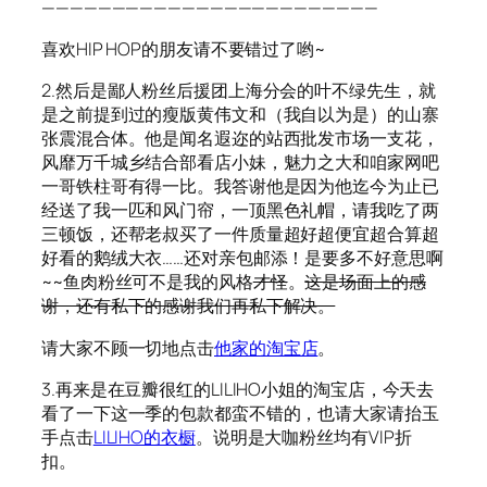
————————————————————————
喜欢HIP HOP的朋友请不要错过了哟~
2.然后是鄙人粉丝后援团上海分会的叶不绿先生，就
是之前提到过的瘦版黄伟文和（我自以为是）的山寨
张震混合体。他是闻名遐迩的站西批发市场一支花，
风靡万千城乡结合部看店小妹，魅力之大和咱家网吧
一哥铁柱哥有得一比。我答谢他是因为他迄今为止已
经送了我一匹和风门帘，一顶黑色礼帽，请我吃了两
三顿饭，还帮老叔买了一件质量超好超便宜超合算超
好看的鹅绒大衣……还对亲包邮添！是要多不好意思啊
~~鱼肉粉丝可不是我的风格
才怪
。
这是场面上的感
谢，还有私下的感谢我们再私下解决。
请大家不顾一切地点击
他家的淘宝店
。
3.再来是在豆瓣很红的LILIHO小姐的淘宝店，今天去
看了一下这一季的包款都蛮不错的，也请大家请抬玉
手点击
LILIHO的衣橱
。说明是大咖粉丝均有VIP折
扣。