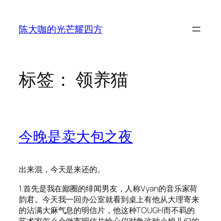
跳
至
陈大咖的光芒耀四方
内
容
标签：
领养猫
今晚是卖大包之夜
出来混，今天是来还的。
1.首先是我在鄙圈的绯闻男友，人称Vyan的音乐家荷
韵君。今天我一回办公室就看到桌上有他从大理寄来
的沾满大麻气息的明信片，他这种TOUGH而不羁的
艺术家怎么会做寄明信片给心仪对象这种小娘儿们的