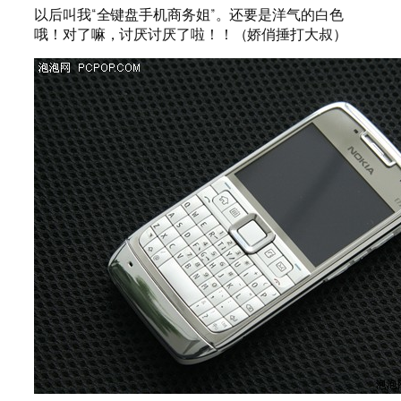
以后叫我“全键盘手机商务姐”。还要是洋气的白色
哦！对了嘛，讨厌讨厌了啦！！（娇俏捶打大叔）