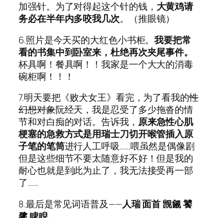
加强针。为了对得起这个针的钱，
大黄鸡请
务必在半年内多咬我几次
。（推眼镜）
6.照片是今天买的大红色小书柜。
我要把常
看的书集中到卧室来，杜绝再次夹尾事件。
杯具啊！餐具啊！！我家是一个大大的消毒
碗柜啊！！！
7.明天要把《败犬女王》看完，为了看我的
性
幻想对象
阮经天，我是忍受了多少拖沓的情
节和对白痴的对话。告诉我，
原来急性心肌
梗塞的急救方式是用瑞士刀切开喉管插入原
子笔的笔筒
进行人工呼吸……喂虽然是偶像剧
但是这些细节不要太随意好不好！但是我的
耐心也就是到此为止了，我无法接受再一部
了……
8.最后是常见词语普及——
人瑞 面首 觊觎 饕
餮 睥睨