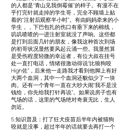
的人都是“青山见我倒霉催”的样子。有漫不在
乎打完针就走掉的学生哥，完全不顾墙上贴
着的“注射后观察半小时”。有由妈妈牵来的小
学生，，下巴包扎的伤口有垂下来的棉线，
叽叽喳喳的一进注射室就没了声响。这些都
是打到后面几针的朋友，像我这种首次到场
的初哥状况显然要风起云涌一些。我显然算
是受伤程度轻微的幸运者，有位大叔在挂号
处一直打电话，情绪很激动得说“比狼狗咬
High佐”，后来他一走路我才看到他脚上有好
大两个血洞，其中一个血洞还貌似少了一块
肉。还有一个青年一直在大吵大闹“我不是没
钱给，你先给我打针再说”。如果说房子也有
气场的话，这里的气场绝对奇衰无比，生人
勿近。
5.知识普及：打了狂犬疫苗后半年内被猫狗
咬就是没事，超过半年的话就要去再打一个