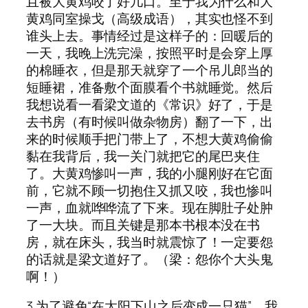
且被大黄鸡咬了好几口。至于我为什么和大
黄鸡同室操戈（高级成语），其实也怪不到
谁头上去。事情经过是这样子的：回暖后的
一天，我晚上洗完澡，按照平时是会穿上厚
的棉睡衣，但是那天就穿了一个吊儿郎当的
短睡裙，准备敷个面膜看个书就睡觉。然后
我想说看一看梁文道的《常识》好了，于是
去书房（有时候叫做杂物房）翻了一下，出
来的时候顺手把门带上了，不想大黄鸡偷偷
黏在我背后，我一关门就把它的尾巴夹住
了。大黄鸡惨叫一声，我的小腿刚好在它面
前，它就不顾一切抱住又抓又咬，我也惨叫
一声，血就哗哗流了下来。现在脚肚子处肿
了一大块。而且关键是那本书根本没在书
房，就在床头，我当时就震惊了！一定要怨
的话就是梁文道好了。（梁：怨你个大头鬼
啊！）
3.为了避免“在太阳下山之后变成一只猫”，我