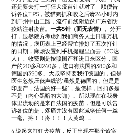
还是要去打一打狂犬疫苗针就对了。顺便告
诉各位TIPS，被猫狗抓和咬之后请24小时内
到广州中山二路，流行前线附近的广东省防
疫站注射疫苗。
一共5针（面无表情）。
分开
打，显然院方考虑到我们商务人士日理万机
的情况，病历表上已经帮忙排好了五次打针
的日期，麻烦设置到手机提醒里面去（3C达
人）。收费则是按照国产和进口来区分，国
产的210多和240多，进口有法国的380多和
德国的390多。大叔坚持要我打德国的，但是
医生忽然压低声线说“虽然是德国的，但是是
印度产，法国的好一些”，是怎样，回扣多是
不是（内心黑暗的大咖）。所以现在在我身
体里流动的是来自法国的疫苗，但是可以告
诉各位的是，疼痛并没有因此减弱任何一丝
一毫。疼！！疼！！！大黄鸡……
4.说起来打狂犬疫苗，反正出现在那个诊室