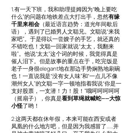
1.有一天下班，我和助理提姆因为“晚上要吃
什么”的问题在地铁差点大打出手，忽然
有缘
千里来相会
（最近语言趋势：道光年间歇后
语），遇到了已婚男人文聪兄。文聪说“来我
家吧”。于是得以一尝嫂子的手艺，就还真的
不错吃也！文聪一回家就说“太太，我翻来
啦”。他说“太太”这个词的时候，我觉得真是
催人泪下。但是故事的重点在于，吃完饭是
老子一身很elegant地在那边手势娴熟地刷碗
也！一直说我是“没有女人味”和“一点儿不像
潮州女人”的文聪一字一顿地指着我说“你是一
支好股票，一支潜！力！股！”哦呵呵呵呵呵
（摇扇子），你真是
看到草绳就喊蛇——大惊
小怪
了哟！
2.这两天都在休年假，本来可能在西安或者
凤凰的什么地方吧，但是因为我感冒了……并