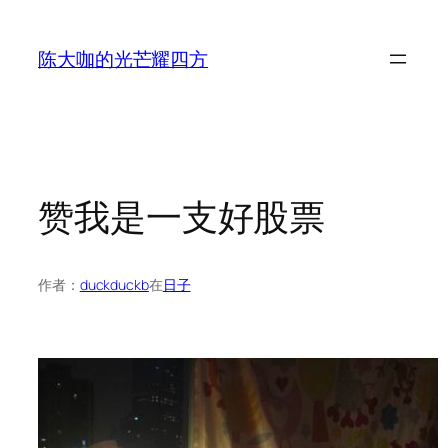
跳
至
陈大咖的光芒耀四方
内
容
赞我是一支好股票
作者：
duckduckb
在
日子