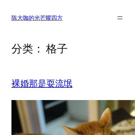
跳
至
陈大咖的光芒耀四方
内
容
分类：
格子
裸婚那是耍流氓