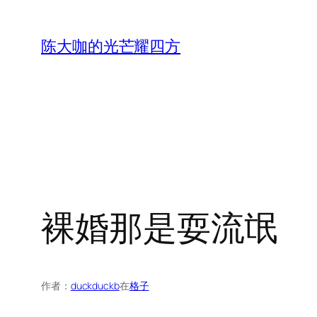
跳
至
陈大咖的光芒耀四方
内
容
裸婚那是耍流氓
作者：
duckduckb
在
格子