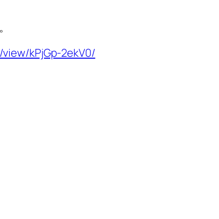
。
/view/kPjGp-2ekV0/