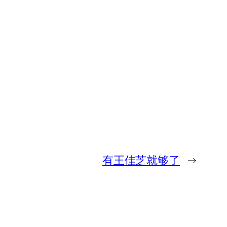
有王佳芝就够了
→