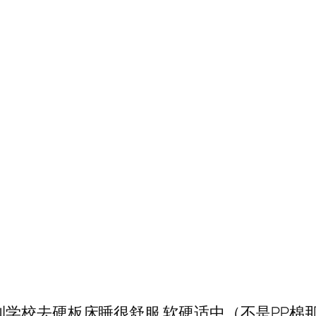
！
到学校去硬板床睡很舒服 软硬适中（不是PP