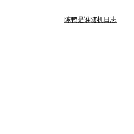
陈鸭是谁
随机日志