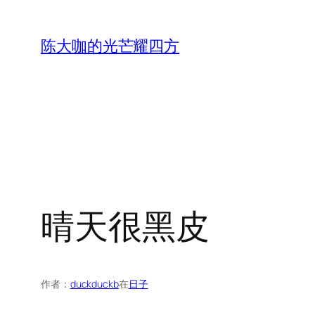
跳
至
陈大咖的光芒耀四方
内
容
晴天很黑皮
作者：
duckduckb
在
日子