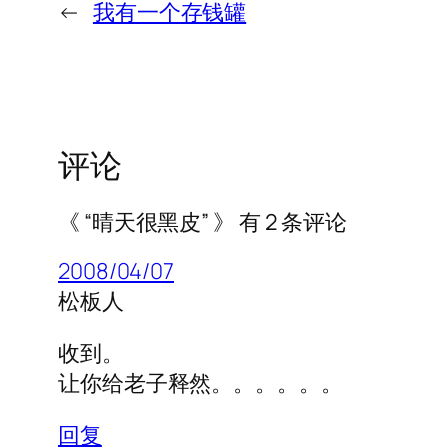
←
我有一个存钱罐
评论
《 “晴天很黑皮” 》 有 2 条评论
2008/04/07
松板人
收到。
让你给老子释然。。。。。。
回复