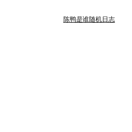
陈鸭是谁
随机日志