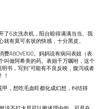
开了6次洗衣机，阳台晾得满满当当。我
心就有莫可名状的快感，十分黑皮。
ABOVE100。妈妈说有病问表姐（表
个叫做阿希美的药。表姐千万嘱咐，这个
说明书，写到“可能有不良反映，腹泻或者
！！
花甲，想吃毛血旺都化成幻想，纠结得
虽然说不打卡是可以阐述理由的，可是在