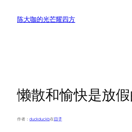
跳
至
陈大咖的光芒耀四方
内
容
懒散和愉快是放假
作者：
duckduckb
在
日子