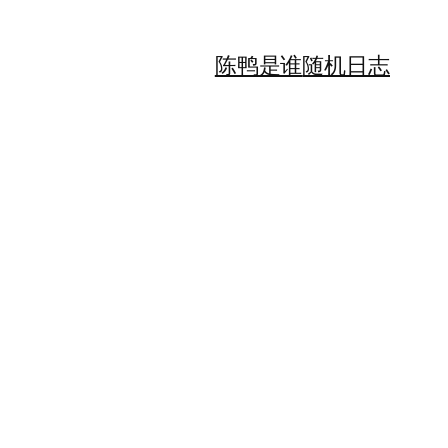
陈鸭是谁
随机日志