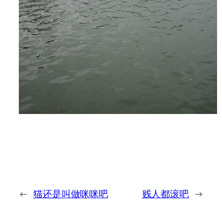
←
猫还是叫做咪咪吧
贱人都滚吧
→