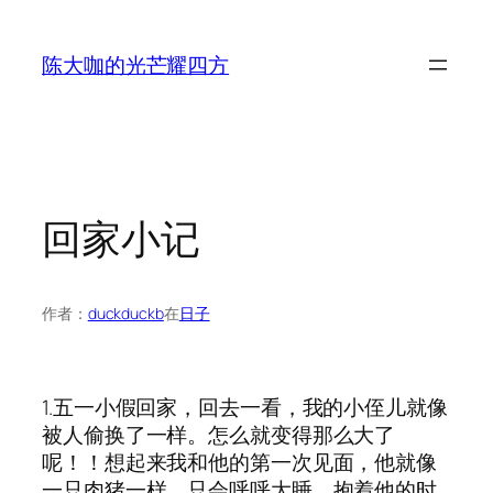
跳
至
陈大咖的光芒耀四方
内
容
回家小记
作者：
duckduckb
在
日子
1.五一小假回家，回去一看，我的小侄儿就像
被人偷换了一样。怎么就变得那么大了
呢！！想起来我和他的第一次见面，他就像
一只肉猪一样，只会呼呼大睡。抱着他的时