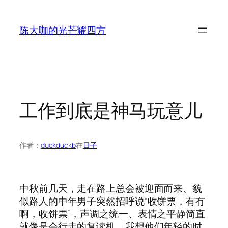
跳
至
陈大咖的光芒耀四方
内
容
工作到底是神马玩意儿
作者：
duckduckb
在
日子
中秋前几天，走在路上总会被迎面而来、貌
似路人的中年男子突然招呼说“收饼票，有冇
啊，收饼票”，声调之统一、表情之平静简直
就像是会行走的复读机。我想他们年轻的时