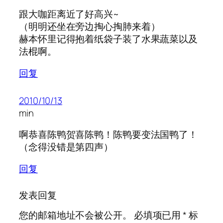
跟大咖距离近了好高兴~
（明明还坐在旁边掏心掏肺来着）
赫本怀里记得抱着纸袋子装了水果蔬菜以及
法棍啊。
回复
2010/10/13
min
啊恭喜陈鸭贺喜陈鸭！陈鸭要变法国鸭了！
（念得没错是第四声）
回复
发表回复
您的邮箱地址不会被公开。
必填项已用
*
标