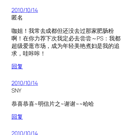
2010/10/14
匿名
咖姐！我常去成都但还没去过那家肥肠粉
啊！在你力荐下次我定必去尝尝～PS：我都
超级爱逛市场，成为年轻美艳煮妇是我的追
求，哇咔咔！
回复
2010/10/14
SNY
恭喜恭喜~明信片之~谢谢~~哈哈
回复
2010/10/14