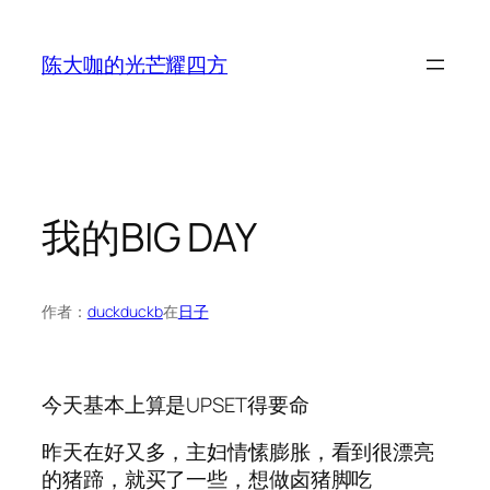
跳
至
陈大咖的光芒耀四方
内
容
我的BIG DAY
作者：
duckduckb
在
日子
今天基本上算是UPSET得要命
昨天在好又多，主妇情愫膨胀，看到很漂亮
的猪蹄，就买了一些，想做卤猪脚吃