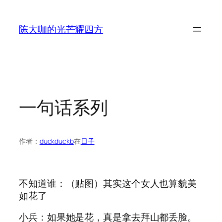
跳
至
陈大咖的光芒耀四方
内
容
一句话系列
作者：
duckduckb
在
日子
不知道谁：（贴图）其实这个女人也算貌美
如花了
小兵：如果她是花，真是拿去拜山都丢脸。