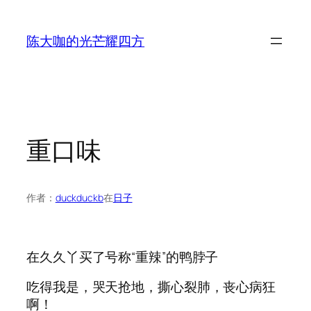
跳
至
陈大咖的光芒耀四方
内
容
重口味
作者：
duckduckb
在
日子
在久久丫买了号称“重辣”的鸭脖子
吃得我是，哭天抢地，撕心裂肺，丧心病狂
啊！