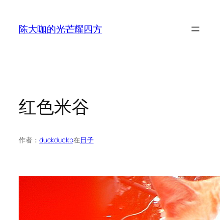
跳
至
陈大咖的光芒耀四方
内
容
红色米谷
作者：
duckduckb
在
日子