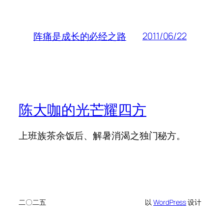
2011/06/22
阵痛是成长的必经之路
陈大咖的光芒耀四方
上班族茶余饭后、解暑消渴之独门秘方。
二〇二五
以
WordPress
设计