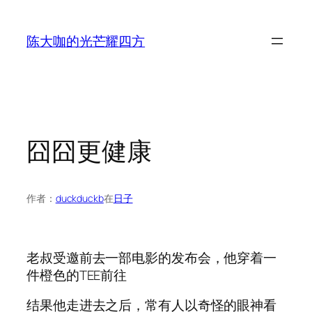
跳
至
陈大咖的光芒耀四方
内
容
囧囧更健康
作者：
duckduckb
在
日子
老叔受邀前去一部电影的发布会，他穿着一
件橙色的TEE前往
结果他走进去之后，常有人以奇怪的眼神看