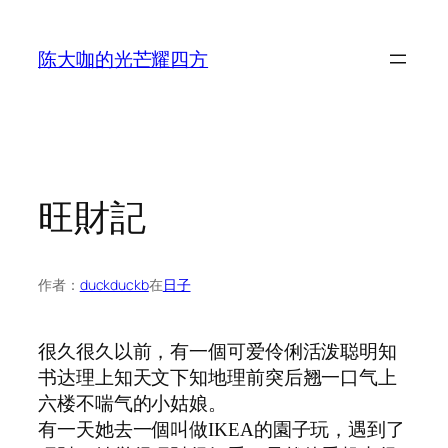
跳
至
陈大咖的光芒耀四方
内
容
旺財記
作者：
duckduckb
在
日子
很久很久以前，有一個可爱伶俐活泼聪明知
书达理上知天文下知地理前突后翘一口气上
六楼不喘气的小姑娘。
有一天她去一個叫做
IKEA
的園子玩，遇到了