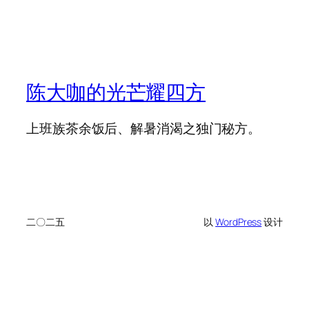
陈大咖的光芒耀四方
上班族茶余饭后、解暑消渴之独门秘方。
二〇二五
以
WordPress
设计