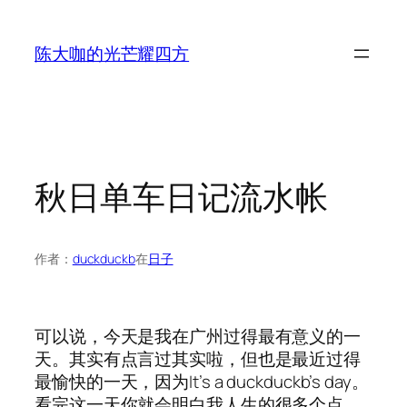
跳
至
陈大咖的光芒耀四方
内
容
秋日单车日记流水帐
作者：
duckduckb
在
日子
可以说，今天是我在广州过得最有意义的一
天。其实有点言过其实啦，但也是最近过得
最愉快的一天，因为It’s a duckduckb’s day。
看完这一天你就会明白我人生的很多个点