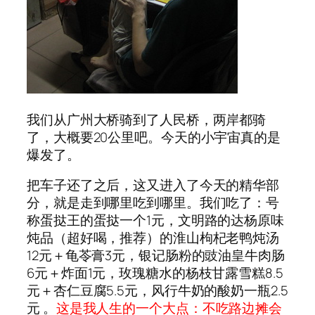
我们从广州大桥骑到了人民桥，两岸都骑
了，大概要20公里吧。今天的小宇宙真的是
爆发了。
把车子还了之后，这又进入了今天的精华部
分，就是走到哪里吃到哪里。我们吃了：号
称蛋挞王的蛋挞一个1元，文明路的达杨原味
炖品（超好喝，推荐）的淮山枸杞老鸭炖汤
12元＋龟苓膏3元，银记肠粉的豉油皇牛肉肠
6元＋炸面1元，玫瑰糖水的杨枝甘露雪糕8.5
元＋杏仁豆腐5.5元，风行牛奶的酸奶一瓶2.5
元 。
这是我人生的一个大点：不吃路边摊会