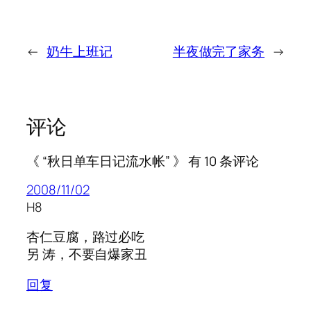
←
奶牛上班记
半夜做完了家务
→
评论
《 “秋日单车日记流水帐” 》 有 10 条评论
2008/11/02
H8
杏仁豆腐，路过必吃
另 涛，不要自爆家丑
回复