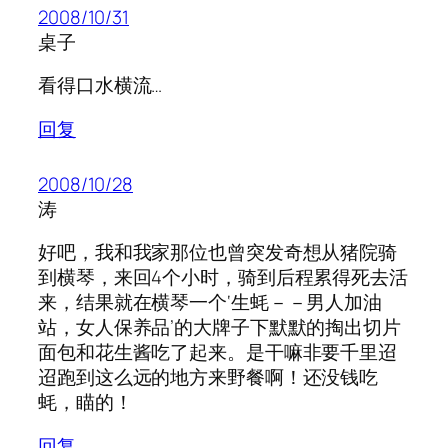
2008/10/31
桌子
看得口水横流…
回复
2008/10/28
涛
好吧，我和我家那位也曾突发奇想从猪院骑
到横琴，来回4个小时，骑到后程累得死去活
来，结果就在横琴一个‘生蚝－－男人加油
站，女人保养品’的大牌子下默默的掏出切片
面包和花生酱吃了起来。是干嘛非要千里迢
迢跑到这么远的地方来野餐啊！还没钱吃
蚝，瞄的！
回复