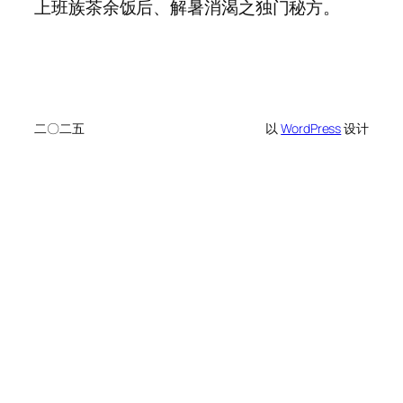
上班族茶余饭后、解暑消渴之独门秘方。
二〇二五
以
WordPress
设计