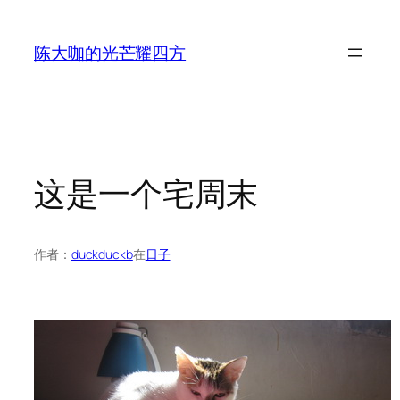
跳
至
陈大咖的光芒耀四方
内
容
这是一个宅周末
作者：
duckduckb
在
日子