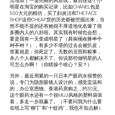
活增添了一道亮丽的风景线，最后连这个小
明星在淘宝的购买记录，比如CHANEL包是
500大元的精仿，买了妇炎洁和THE FACE
SHOP这些CHEAP货的历史都被挖掘出来，当
然不能不提的还有她很不厚道地化名爆了很
多圈内人的八卦啦。其实我有时候也会想，
要是我有一天变成明星了（
其实现在算半个
对不对
？），有多少不堪的过去会被扒皮，
答案就是：你死定了。无数的丑照和糗事，
杀八个人都解决不了。你说那些做明星的人
可怎么办啊！（你瞎操个啥心？安？）
另外，最近用紧的一只日本产眼药水很赞的
说，专门为隐形眼镜人设计的，感觉蛮温和
的，办公室恩物。香港药房购之，约30元。
这个眼药水还有一个很MUJI风格的塑料袋装
着，多走一步就赢了。（不要问我为什么要
在纸上写“柳丁”和“十蚊鸡”，我也不知点解）