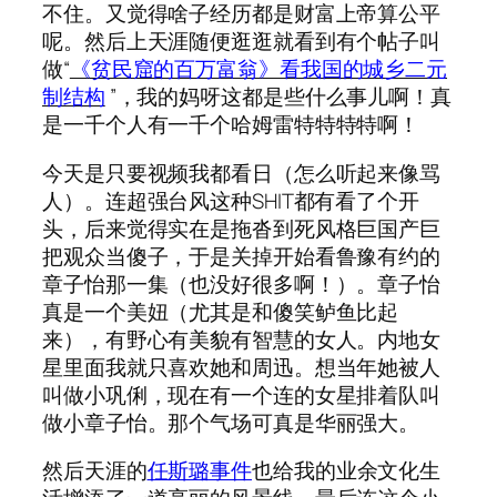
不住。又觉得啥子经历都是财富上帝算公平
呢。然后上天涯随便逛逛就看到有个帖子叫
做“
《贫民窟的百万富翁》看我国的城乡二元
制结构
”，我的妈呀这都是些什么事儿啊！真
是一千个人有一千个哈姆雷特特特特啊！
今天是只要视频我都看日（怎么听起来像骂
人）。连超强台风这种SHIT都有看了个开
头，后来觉得实在是拖沓到死风格巨国产巨
把观众当傻子，于是关掉开始看鲁豫有约的
章子怡那一集（也没好很多啊！）。章子怡
真是一个美妞（尤其是和傻笑鲈鱼比起
来），有野心有美貌有智慧的女人。内地女
星里面我就只喜欢她和周迅。想当年她被人
叫做小巩俐，现在有一个连的女星排着队叫
做小章子怡。那个气场可真是华丽强大。
然后天涯的
任斯璐事件
也给我的业余文化生