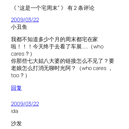
《 “这是一个宅周末” 》 有 2 条评论
2009/03/22
小丑鱼
我都不知道多少个月的周末都宅在家
啦！！！今天终于去看了车展……（who
cares？）
你那些七大姑八大婆的链接怎么不见了？要
老娘怎么打消无聊时光阿？（who cares ，
too？）
回复
2009/03/22
ida
沙发