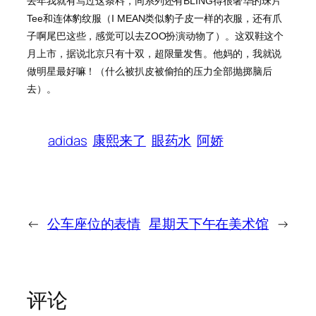
去年我就有写过这条料，同系列还有BLING得很奢华的珠片
Tee和连体豹纹服（I MEAN类似豹子皮一样的衣服，还有爪
子啊尾巴这些，感觉可以去ZOO扮演动物了）。这双鞋这个
月上市，据说北京只有十双，超限量发售。他妈的，我就说
做明星最好嘛！（什么被扒皮被偷拍的压力全部抛掷脑后
去）。
adidas
康熙来了
眼药水
阿娇
←
公车座位的表情
星期天下午在美术馆
→
评论