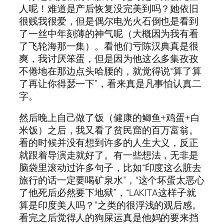
人呢！难道是产后恢复没完美到吗？她依旧
很贱我很爱，但是偶尔电光火石倒也是看到
了一丝中年刻薄的神气呢（大概因为我有看
了飞轮海那一集）。看他们亏陈汉典真是很
爽，我讨厌笨蛋，但是因为他这么多集孜孜
不倦地在那边点头哈腰的，就觉得说“算了算
了再让你得瑟一下”，看来真是凡事怕认真二
字。
然后晚上自己做了饭（健康的鲫鱼+鸡蛋+白
米饭）之后，我又看了贫民窟的百万富翁。
看的时候并没有想到许多的人生大义，反正
就跟着导演走就好了。有一些想法，无非是
脑袋里滚动过许多句子，比如“印度这么脏去
旅行的话一定要喝矿泉水”，“这个坏蛋太恶心
了他死后必然要下地狱”，“LAKITA这样子就
算是印度美人吗？”之类的很浮浅的观后感。
看完之后觉得人的狗屎运真是他妈的要来挡