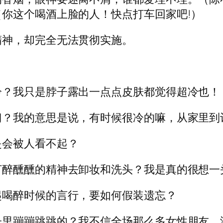
你这个喝酒上脸的人！快点打车回家吧!）
精神，却完全无法贯彻实施。
冷？我只是脖子露出一点点皮肤都觉得超冷也！
门？我的意思是说，有时候很冷的嘛，从家里到
是会被人看不起？
打醉醺醺的精神去卸妆和洗头？我是真的很想一
起喝醉时候的言行，要如何假装遗忘？
子里蹦蹦跳跳的？我不信全场那么多女性朋友，