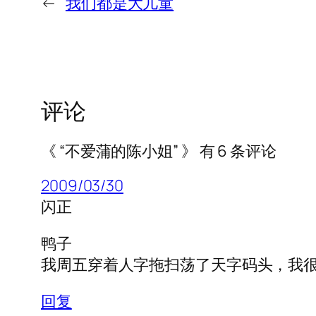
←
我们都是大儿童
评论
《 “不爱蒲的陈小姐” 》 有 6 条评论
2009/03/30
闪正
鸭子
我周五穿着人字拖扫荡了天字码头，我
回复