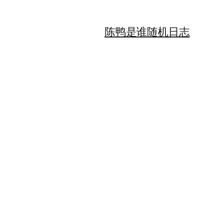
陈鸭是谁
随机日志