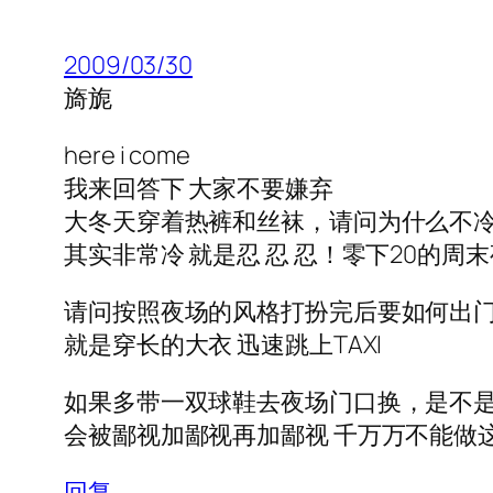
2009/03/30
旖旎
here i come
我来回答下 大家不要嫌弃
大冬天穿着热裤和丝袜，请问为什么不
其实非常冷 就是忍 忍 忍！零下20的周
请问按照夜场的风格打扮完后要如何出
就是穿长的大衣 迅速跳上TAXI
如果多带一双球鞋去夜场门口换，是不
会被鄙视加鄙视再加鄙视 千万万不能做
回复