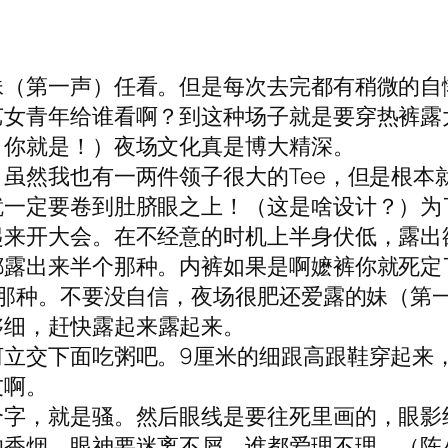
（第一声）任看。但是每次去完都有稍微的自惭
艺女青年给谁看啊？到这种场子就是要穿热裤露
，你就是！）夜场文化真是博大精深。
虽然我也有一两件领子很大的Tee，但是根本
一定要卷到肚脐眼之上！（这是啥设计？）为了配
起来开大会。在不经意的时机上半身伏低，露出
露出来半个那种。内裤如果是啊嬷裤你就死定了
的那种。不要没自信，夜场很肥还爱露的妹（第
够细，赶快露起来露起来。
河立交下面吃粥吧。9厘米的细跟高跟鞋穿起来
友啊。
个字，就是骚。然后眼线是要往死里画的，眼影
的香烟，眼神要迷离不屑，谁都爱理不理。（陈