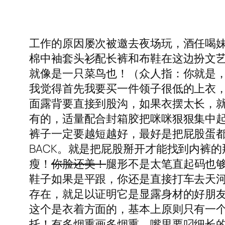
工作的原因屡次被邀去夜场玩，酒任喝妹
棉中袖套头衫配长裤和布鞋在这边扮文
就像是一只菜鸟也！（众人指：你就是
我觉得首先我要买一件领子很低的上衣，
面露背要直接到股沟，如果衣摆太长，就
有的，适量配合封箱胶把咪咪狠狠集中
裤子一定要越短越好，最好是把屁股蛋都
BACK。就是把屁股掰开才能找到内裤
瘦！
你脸还美！
腿形不是太笔直起码也
鞋子如果是平跟，你还是直接打车去天
存在，就足以证明它是显露身材的好朋
这个是衣着方面的，基本上原则只有一
托！有多烟熏画多烟熏，嘴里要叼细长