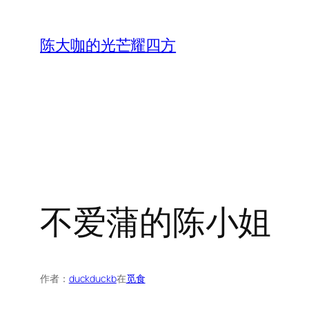
跳
至
陈大咖的光芒耀四方
内
容
不爱蒲的陈小姐
作者：
duckduckb
在
觅食