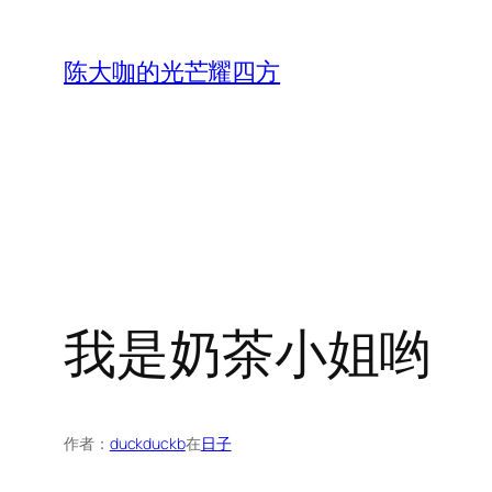
跳
至
陈大咖的光芒耀四方
内
容
我是奶茶小姐哟
作者：
duckduckb
在
日子