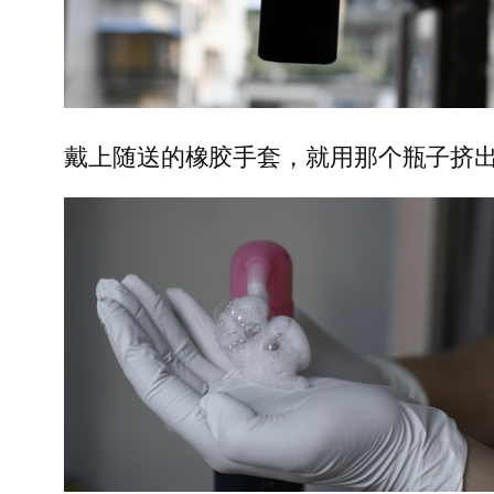
戴上随送的橡胶手套，就用那个瓶子挤