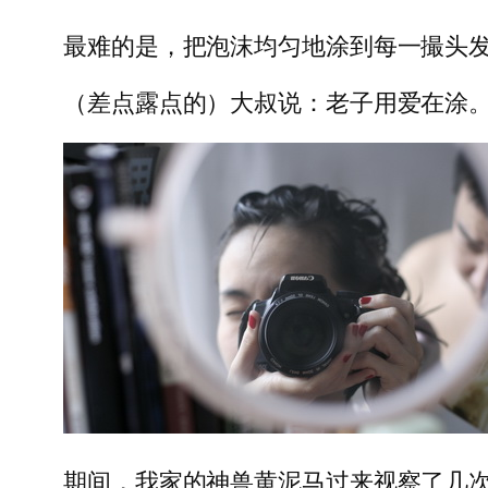
最难的是，把泡沫均匀地涂到每一撮头
（差点露点的）大叔说：老子用爱在涂
期间，我家的神兽黄泥马过来视察了几