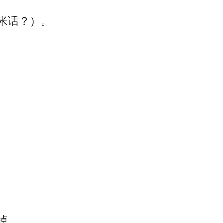
米话？）。
掉。