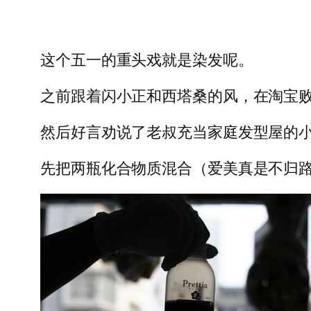
这个五一的重头戏就是染发呢。
之前跟着闪小正和西塔桑的风，在淘宝败了
然后好言劝说了老叔充当家庭发型屋的
先把两瓶化合物质混合（爱美真是不归