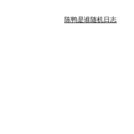
陈鸭是谁
随机日志