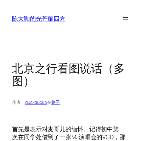
跳
至
陈大咖的光芒耀四方
内
容
北京之行看图说话（多
图）
作者：
duckduckb
在
路子
首先是表示对麦哥儿的缅怀。记得初中第一
次在同学处借到了一张MJ演唱会的VCD，那