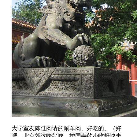
大学室友陈佳肉请的涮羊肉。好吃的。（好
吧，北京就这味好吃。护国寺的小吃赶快走