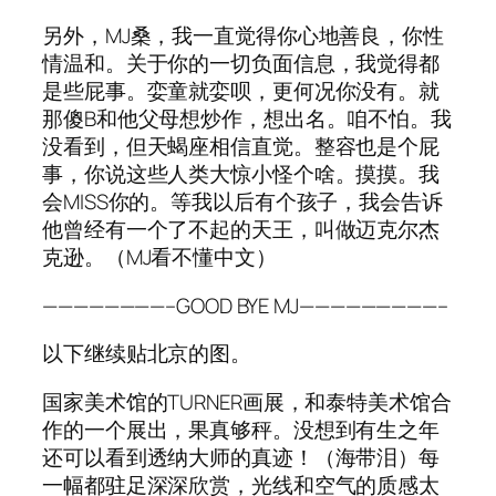
另外，MJ桑，我一直觉得你心地善良，你性
情温和。关于你的一切负面信息，我觉得都
是些屁事。娈童就娈呗，更何况你没有。就
那傻B和他父母想炒作，想出名。咱不怕。我
没看到，但天蝎座相信直觉。整容也是个屁
事，你说这些人类大惊小怪个啥。摸摸。我
会MISS你的。等我以后有个孩子，我会告诉
他曾经有一个了不起的天王，叫做迈克尔杰
克逊。（MJ看不懂中文）
————————–GOOD BYE MJ—————————–
以下继续贴北京的图。
国家美术馆的TURNER画展，和泰特美术馆合
作的一个展出，果真够秤。没想到有生之年
还可以看到透纳大师的真迹！（海带泪）每
一幅都驻足深深欣赏，光线和空气的质感太