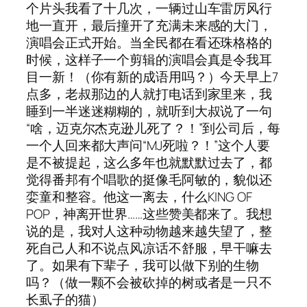
个片头我看了十几次，一辆过山车雷厉风行
地一直开，最后撞开了充满未来感的大门，
演唱会正式开始。当全民都在看还珠格格的
时候，这样子一个剪辑的演唱会真是令我耳
目一新！（你有新的成语用吗？）今天早上7
点多，老叔那边的人就打电话到家里来，我
睡到一半迷迷糊糊的，就听到大叔说了一句
“啥，迈克尔杰克逊儿死了？！”到公司后，每
一个人回来都大声问“MJ死啦？！”这个人要
是不被提起，这么多年也就默默过去了，都
觉得番邦有个唱歌的挺像毛阿敏的，貌似还
娈童和整容。他这一离去，什么KING OF
POP，神离开世界……这些赞美都来了。我想
说的是，我对人这种动物越来越失望了，整
死自己人和不说点风凉话不舒服，早干嘛去
了。如果有下辈子，我可以做下别的生物
吗？（做一颗不会被砍掉的树或者是一只不
长虱子的猫）