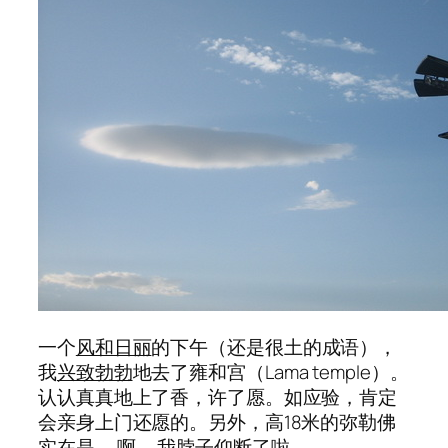
一个
风和日丽
的下午（还是很土的成语），
我
兴致勃勃
地去了雍和宫（Lama temple）。
认认真真地上了香，许了愿。如应验，肯定
会亲身上门还愿的。另外，高18米的弥勒佛
实在是……啊……我脖子仰断了啦。