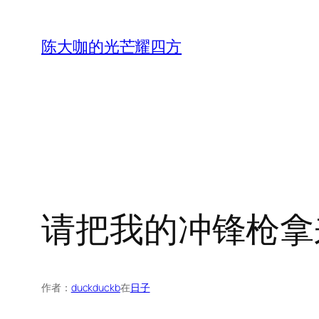
跳
至
陈大咖的光芒耀四方
内
容
请把我的冲锋枪拿
作者：
duckduckb
在
日子