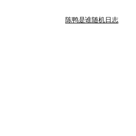
陈鸭是谁
随机日志