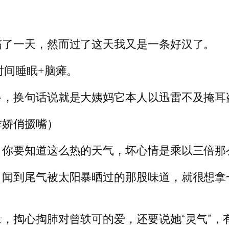
搐了一天，然而过了这天我又是一条好汉了。
时间睡眠+脑瘫。
多，换句话说就是大姨妈它本人以迅雷不及掩耳
作娇俏撅嘴）
，你要知道这么热的天气，坏心情是乘以三倍那
，闻到尾气被太阳暴晒过的那股味道，就很想拿
，掏心掏肺对曾轶可的爱，还要说她“灵气”，有