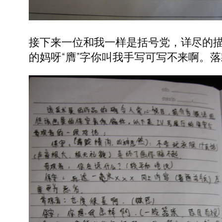
接下来一位和我一样是括号党，详尽的描
的妈呀“膺”字你叫我手写可写不来啊。落