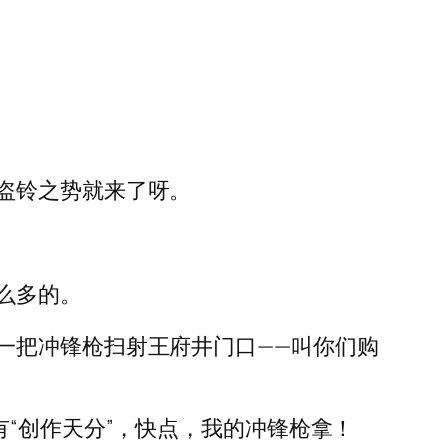
盗铃之势就来了呀。
么多的。
一把冲锋枪扫射王府井门口——叫你们购
“创作天分”，快点，我的冲锋枪拿！