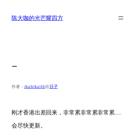
跳
至
陈大咖的光芒耀四方
内
容
–
作者：
duckduckb
在
日子
刚才香港出差回来，非常累非常累非常累……
会尽快更新。