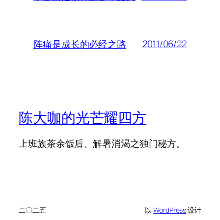
2011/06/22
阵痛是成长的必经之路
陈大咖的光芒耀四方
上班族茶余饭后、解暑消渴之独门秘方。
二〇二五
以
WordPress
设计