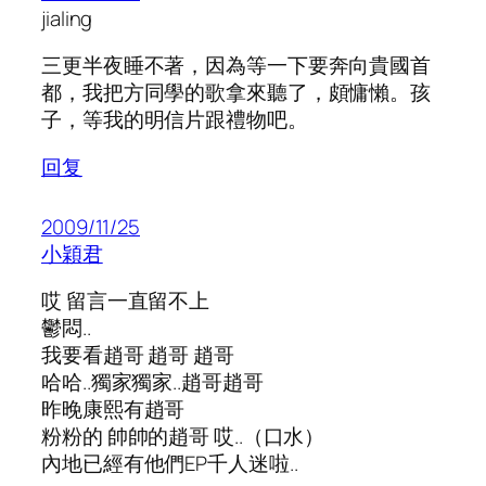
jialing
三更半夜睡不著，因為等一下要奔向貴國首
都，我把方同學的歌拿來聽了，頗慵懶。孩
子，等我的明信片跟禮物吧。
回复
2009/11/25
小穎君
哎 留言一直留不上
鬱悶..
我要看趙哥 趙哥 趙哥
哈哈..獨家獨家..趙哥趙哥
昨晚康熙有趙哥
粉粉的 帥帥的趙哥 哎..（口水）
內地已經有他們EP千人迷啦..