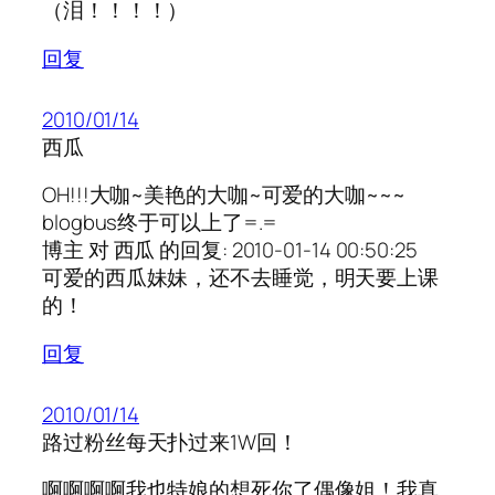
（泪！！！！）
回复
2010/01/14
西瓜
OH!!!大咖~美艳的大咖~可爱的大咖~~~
blogbus终于可以上了=.=
博主 对 西瓜 的回复: 2010-01-14 00:50:25
可爱的西瓜妹妹，还不去睡觉，明天要上课
的！
回复
2010/01/14
路过粉丝每天扑过来1W回！
啊啊啊啊我也特娘的想死你了偶像姐！我真