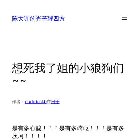
跳
至
陈大咖的光芒耀四方
内
容
想死我了姐的小狼狗们
~~
作者：
duckduckb
在
日子
是有多心酸！！！是有多崎岖！！！是有多
坎坷！！！！