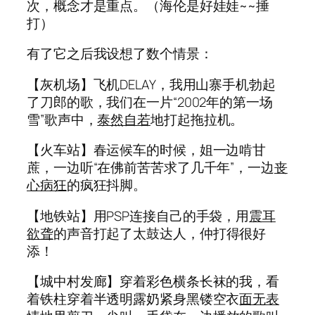
次，概念才是重点。（海伦是好娃娃~~捶
打）
有了它之后我设想了数个情景：
【灰机场】飞机DELAY，我用山寨手机勃起
了刀郎的歌，我们在一片“2002年的第一场
雪”歌声中，
泰然自若
地打起拖拉机。
【火车站】春运候车的时候，姐一边啃甘
蔗，一边听“在佛前苦苦求了几千年”，一边
丧
心病狂
的疯狂抖脚。
【地铁站】用PSP连接自己的手袋，用
震耳
欲聋
的声音打起了太鼓达人，仲打得很好
添！
【城中村发廊】穿着彩色横条长袜的我，看
着铁柱穿着半透明露奶紧身黑镂空衣
面无表