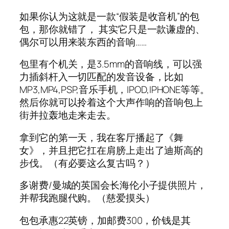
如果你认为这就是一款“假装是收音机”的包
包，那你就错了， 其实它只是一款谦虚的、
偶尔可以用来装东西的音响……
包里有个机关，是3.5mm的音响线，可以强
力插斜杆入一切匹配的发音设备，比如
MP3,MP4,PSP,音乐手机，IPOD,IPHONE等等。
然后你就可以拎着这个大声作响的音响包上
街并拉轰地走来走去。
拿到它的第一天，我在客厅播起了《舞
女》，并且把它扛在肩膀上走出了迪斯高的
步伐。（有必要这么复古吗？）
多谢费/曼城的英国会长海伦小子提供照片，
并帮我跑腿代购。（慈爱摸头）
包包承惠22英镑，加邮费300，价钱是其