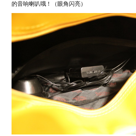
的音响喇叭哦！（眼角闪亮）