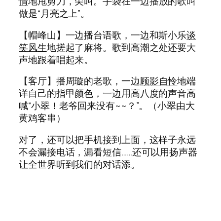
情
地甩剪刀，尖叫。手袋在一边播放的歌叫
做是“月亮之上”。
【帽峰山】一边播台语歌，一边和斯小乐
谈
笑风生
地搓起了麻将。歌到高潮之处还要大
声地跟着唱起来。
【客厅】播周璇的老歌，一边
顾影自怜
地端
详自己的指甲颜色，一边用高八度的声音高
喊“小翠！老爷回来没有~~？”。（小翠由大
黄鸡客串）
对了，还可以把手机接到上面，这样子永远
不会漏接电话，漏看短信……还可以用扬声器
让全世界听到我们的对话添。