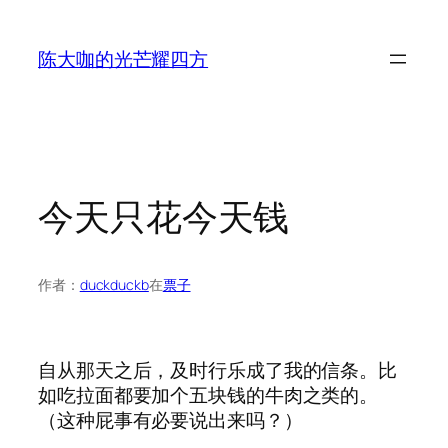
跳
至
陈大咖的光芒耀四方
内
容
今天只花今天钱
作者：
duckduckb
在
票子
自从那天之后，及时行乐成了我的信条。比
如吃拉面都要加个五块钱的牛肉之类的。
（这种屁事有必要说出来吗？）