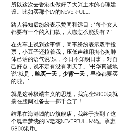
所以这次去香港也做好了大兴土木的心理建
设。比如买那个LV的NEVERFULL。
路人得知后纷纷表示赞同和远目：“每个女人
都要有一个的入门款，大咖怎么能没有？”
在火车上说到这事情，同事纷纷表示双手投
票，小豆子还拉着我，压低声线用掏心掏肺
体己话的语气说“妹，今日不知明日事，对自
己好点，说不定有没有明天了。”书华真诚地
说“就是，
晚买一天，少背一天
，早晚都要买
的啦。”
就是这种极端主义的思想，我完全5800块就
揣在腰间准备去一掷千金了！
结果在海港城的LV旗舰店，我终于摸到了这
个魂牵梦绕的LV老花NEVERFULL M码。承惠
5800港币。