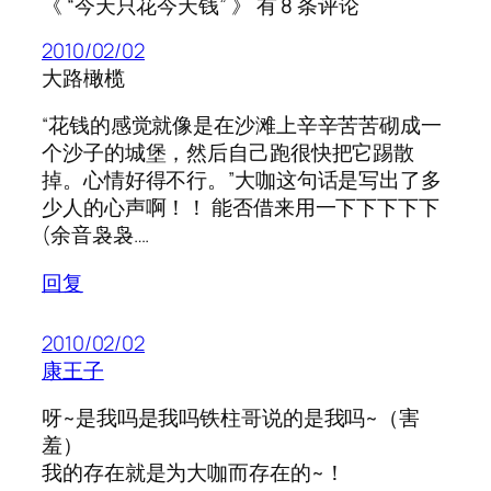
《 “今天只花今天钱” 》 有 8 条评论
2010/02/02
大路橄榄
“花钱的感觉就像是在沙滩上辛辛苦苦砌成一
个沙子的城堡，然后自己跑很快把它踢散
掉。心情好得不行。”大咖这句话是写出了多
少人的心声啊！！ 能否借来用一下下下下下
(余音袅袅….
回复
2010/02/02
康王子
呀~是我吗是我吗铁柱哥说的是我吗~（害
羞）
我的存在就是为大咖而存在的~！