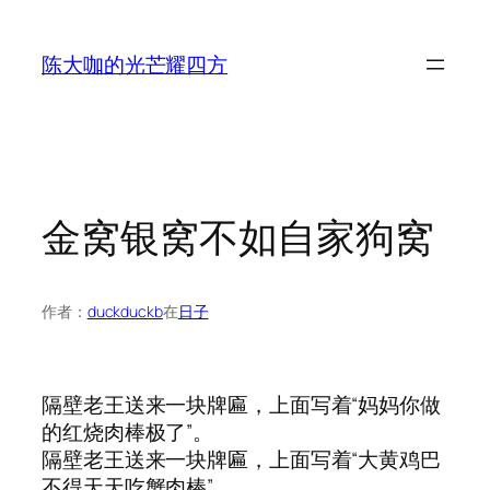
跳
至
陈大咖的光芒耀四方
内
容
金窝银窝不如自家狗窝
作者：
duckduckb
在
日子
隔壁老王送来一块牌匾，上面写着“妈妈你做
的红烧肉棒极了”。
隔壁老王送来一块牌匾，上面写着“大黄鸡巴
不得天天吃蟹肉棒”。