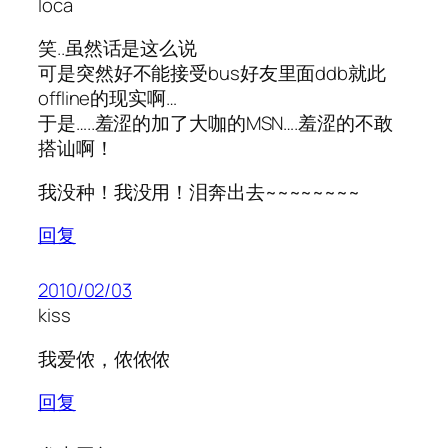
loca
笑..虽然话是这么说
可是突然好不能接受bus好友里面ddb就此
offline的现实啊…
于是…..羞涩的加了大咖的MSN….羞涩的不敢
搭讪啊！
我没种！我没用！泪奔出去~~~~~~~~
回复
2010/02/03
kiss
我爱侬，侬侬侬
回复