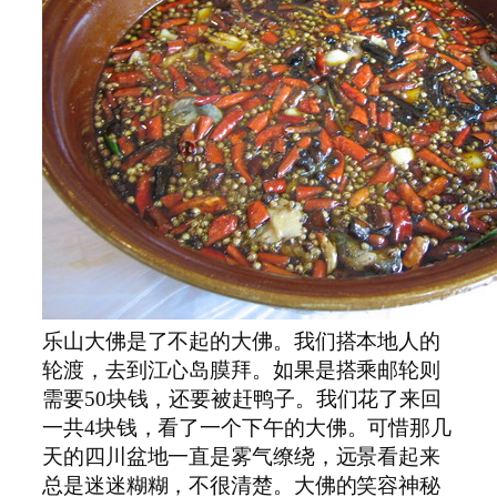
乐山大佛是了不起的大佛。我们搭本地人的
轮渡，去到江心岛膜拜。如果是搭乘邮轮则
需要
50
块钱，还要被赶鸭子。我们花了来回
一共
4
块钱，看了一个下午的大佛。可惜那几
天的四川盆地一直是雾气缭绕，远景看起来
总是迷迷糊糊，不很清楚。大佛的笑容神秘