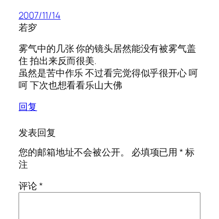
2007/11/14
若穸
雾气中的几张 你的镜头居然能没有被雾气盖
住 拍出来反而很美.
虽然是苦中作乐 不过看完觉得似乎很开心 呵
呵 下次也想看看乐山大佛
回复
发表回复
您的邮箱地址不会被公开。
必填项已用
*
标
注
评论
*