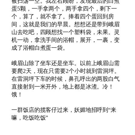
被扫荡一空。我左右顾盼，发现最后的白煮
蛋
5
颗，一手拿两个，两手拿四个，剩下一
个，算了，就不拿了。捧着四个蛋回到房
间，这就是我们的早晨。想想还是带到峨眉
山去吃吧，四顾想找一个塑料袋，未果。灵
机一动，拿洗手间的浴帽，展开，一裹，变
成了浴帽白煮蛋一袋。
峨眉山除了坐车还是坐车。以前上峨眉山需
要爬
2
天，现在只需要
2
个小时就到雷洞坪。
在雷洞坪下车的时候，鼻孔呼出的两股白气
直接射到一米开外，地上都是冰渣。冷！
饿！
一群饭店的揽客仔过来，妖媚地招呼到“来
嘛，吃饭吃饭”