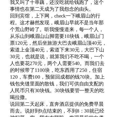
我又叫了十串藕，还没吃就给钱跑了，这个
事情也在第二天成为了我怨念的由头。
回到宾馆，上下网，
check
一下峨眉山的行
程。这才赫然发现，峨眉山早就不是当年那
个荒山野岭了。听我慢慢道来，每一个人，
从乐山到峨眉山山脚需要
10
块钱，峨眉山门
票
120
元，然后坐旅游大巴去峨眉山顶
40
元，
索道上金顶
40
元，索道下来
30
元，大巴下山
30
元，也就是说，就算我们不吃不喝，一个
人也要花
270
元，两个人需要
540
。而我们去
的时候带了
1100
块，吃东西用了
250
，住宿
120
，车费
100
，预留回成都的钱
70
块。加上
钱包夹缝里面的散钱，我们可供自由支配的
人民币只有
30
块钱。
30
块钱要管一整天的吃
喝拉撒。
说回第二天起床，直奔酒店提供的免费早晨
而去。说好到
9
点结束的，不到
8
：
30
就已经