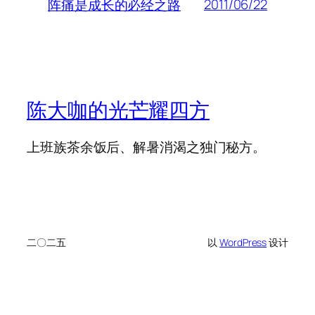
2011/06/22
阵痛是成长的必经之路
陈大咖的光芒耀四方
上班族茶余饭后、解暑消渴之独门秘方。
二〇二五
以
WordPress
设计