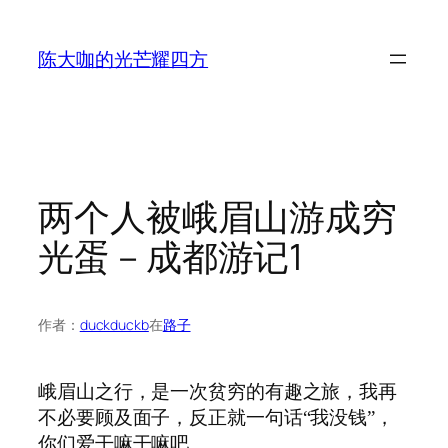
跳
至
陈大咖的光芒耀四方
内
容
两个人被峨眉山游成穷
光蛋－成都游记1
作者：
duckduckb
在
路子
峨眉山之行，是一次贫穷的有趣之旅，我再
不必要顾及面子，反正就一句话“我没钱”，
你们爱干嘛干嘛吧。