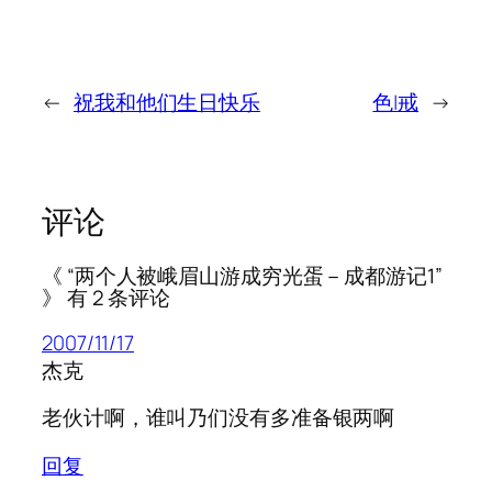
←
祝我和他们生日快乐
色|戒
→
评论
《 “两个人被峨眉山游成穷光蛋－成都游记1”
》 有 2 条评论
2007/11/17
杰克
老伙计啊，谁叫乃们没有多准备银两啊
回复