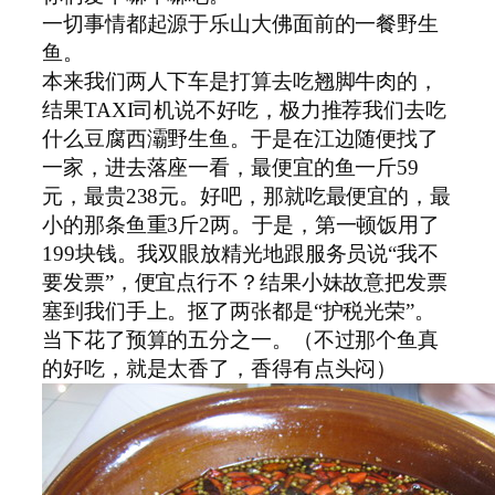
一切事情都起源于乐山大佛面前的一餐野生
鱼。
本来我们两人下车是打算去吃翘脚牛肉的，
结果
TAXI
司机说不好吃，极力推荐我们去吃
什么豆腐西灞野生鱼。于是在江边随便找了
一家，进去落座一看，最便宜的鱼一斤
59
元，最贵
238
元。好吧，那就吃最便宜的，最
小的那条鱼重
3
斤
2
两。于是，第一顿饭用了
199
块钱。我双眼放精光地跟服务员说“我不
要发票”，便宜点行不？结果小妹故意把发票
塞到我们手上。抠了两张都是“护税光荣”。
当下花了预算的五分之一。（不过那个鱼真
的好吃，就是太香了，香得有点头闷）