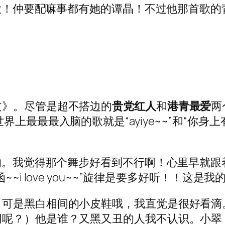
是红歌！仲要配嘛事都有她的谭晶！不过他那首歌
文》。尽管是超不搭边的
贵党红人
和
港青最爱
两
上最最最入脑的歌就是“ayiye~~”和“你身
古的。我觉得那个舞步好看到不行啊！心里早就跟
接受着邀请函~~i love you~~”旋律是要多好听！
，可是黑白相间的小皮鞋哦，我直觉是很好看滴
呢？）他是谁？又黑又丑的人我不认识。小翠