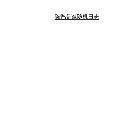
陈鸭是谁
随机日志