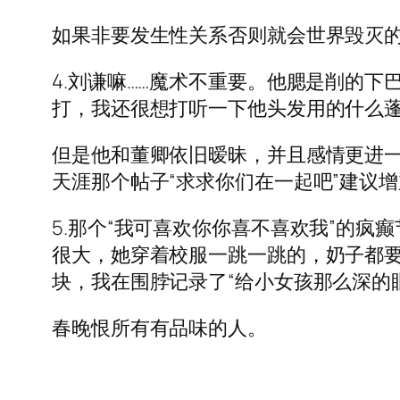
如果非要发生性关系否则就会世界毁灭的话
4.刘谦嘛……魔术不重要。他腮是削的
打，我还很想打听一下他头发用的什么蓬
但是他和董卿依旧暧昧，并且感情更进一
天涯那个帖子“求求你们在一起吧”建议
5.那个“我可喜欢你你喜不喜欢我”的疯
很大，她穿着校服一跳一跳的，奶子都
块，我在围脖记录了“给小女孩那么深的
春晚恨所有有品味的人。