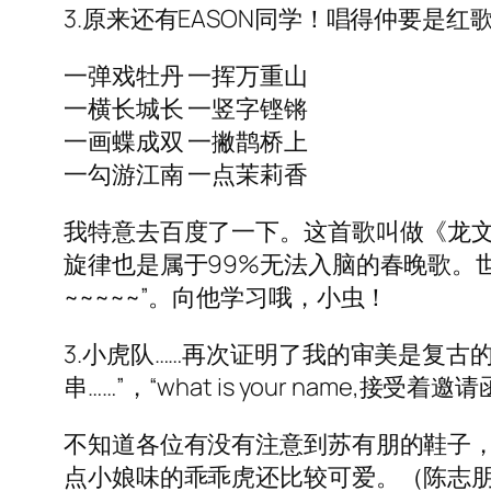
3.原来还有EASON同学！唱得仲要
一弹戏牡丹 一挥万重山
一横长城长 一竖字铿锵
一画蝶成双 一撇鹊桥上
一勾游江南 一点茉莉香
我特意去百度了一下。这首歌叫做《龙
旋律也是属于99%无法入脑的春晚歌。世界
~~~~~”。向他学习哦，小虫！
3.小虎队……再次证明了我的审美是复
串……”，“what is your name,
不知道各位有没有注意到苏有朋的鞋子
点小娘味的乖乖虎还比较可爱。（陈志朋