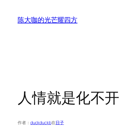
跳
至
陈大咖的光芒耀四方
内
容
人情就是化不开
作者：
duckduckb
在
日子