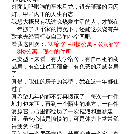
外面是哗啦啦的车水马龙，银光璀璨的闪闪
灯，甲乙丙丁的人生百态
我想大概只有我这么热爱生活的人，才能在
一年搬了四个家的情况下，还能这么饶有兴
致地去经营打点自己的小空间吧
看我这四次：
JNU宿舍－8楼公寓－公司宿舍
－8楼公寓－现在的住所
从类型上来看，有大学宿舍，有自己租的商
品房，有企业员工宿舍，有免费的亲戚老房
子
真是，能住的房子的类型，我在这一年都住
过了
真希望几年内都不要再搬家了，每次一件件
地打包东西，再到一个陌生的地方，一件件
复原它，心里都经历了一次摧毁和重新建
设。虽然心情是愉悦的，可是体力上常常觉
得疲惫不堪。
因为对一个屋子来说，若要变成一个家，真