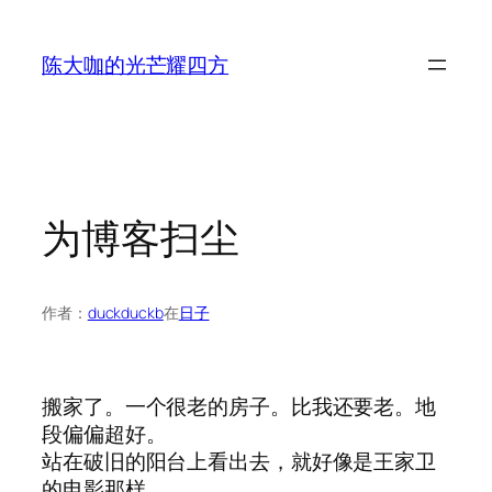
跳
至
陈大咖的光芒耀四方
内
容
为博客扫尘
作者：
duckduckb
在
日子
搬家了。一个很老的房子。比我还要老。地
段偏偏超好。
站在破旧的阳台上看出去，就好像是王家卫
的电影那样