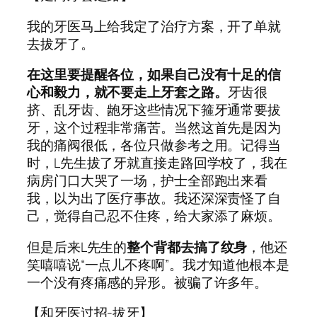
我的牙医马上给我定了治疗方案，开了单就
去拔牙了。
在这里要提醒各位，如果自己没有十足的信
心和毅力，就不要走上牙套之路。
牙齿很
挤、乱牙齿、龅牙这些情况下箍牙通常要拔
牙，这个过程非常痛苦。当然这首先是因为
我的痛阀很低，各位只做参考之用。记得当
时，L先生拔了牙就直接走路回学校了，我在
病房门口大哭了一场，护士全部跑出来看
我，以为出了医疗事故。我还深深责怪了自
己，觉得自己忍不住疼，给大家添了麻烦。
但是后来L先生的
整个背都去搞了纹身
，他还
笑嘻嘻说“一点儿不疼啊”。我才知道他根本是
一个没有疼痛感的异形。被骗了许多年。
【和牙医过招-拔牙】