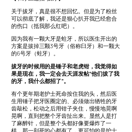
关于拔牙，真是很不想回忆。但是为了粉丝
可以彻底了解，我还是狠心扒开我已经愈合
的伤口（抵我那么红吧）。
因为我有一颗大牙是蛀牙，所以医生开出的
方案是拔掉三颗3号牙（俗称臼牙）和一颗大
的6号牙（蛀牙）。
拔牙的时候用的是锤子和老虎钳，我觉得如
果是现在，我一定会去天涯发帖“他们拔了我
的牙，我什么都招了”。
有个更年期老护士死命按住我的头，然后医
生用锤子把牙医圈定的、必须做出牺牲的牙
齿敲松，松动之后用钳子夹住，慢慢地晃啊
晃啊，直到把整个牙齿扯出来。显然人是打
了麻醉针，但是整个头都好像要爆炸了一
样，那一刻死的心都有了，更可怕的是护士