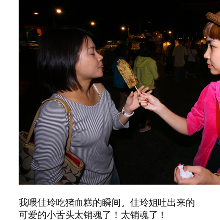
我喂佳玲吃猪血糕的瞬间。佳玲姐吐出来的
可爱的小舌头太销魂了！太销魂了！