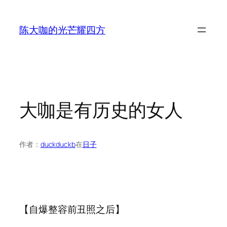
跳
至
陈大咖的光芒耀四方
内
容
大咖是有历史的女人
作者：
duckduckb
在
日子
【自爆整容前丑照之后】