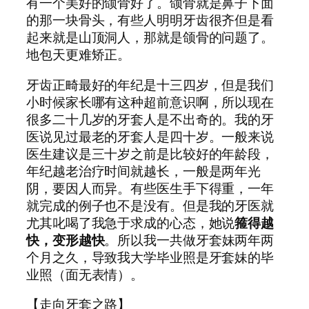
有一个美好的颌骨好了。颌骨就是鼻子下面
的那一块骨头，有些人明明牙齿很齐但是看
起来就是山顶洞人，那就是颌骨的问题了。
地包天更难矫正。
牙齿正畸最好的年纪是十三四岁，但是我们
小时候家长哪有这种超前意识啊，所以现在
很多二十几岁的牙套人是不出奇的。我的牙
医说见过最老的牙套人是四十岁。一般来说
医生建议是三十岁之前是比较好的年龄段，
年纪越老治疗时间就越长，一般是两年光
阴，要因人而异。有些医生手下得重，一年
就完成的例子也不是没有。但是我的牙医就
尤其叱喝了我急于求成的心态，她说
箍得越
快，变形越快
。所以我一共做牙套妹两年两
个月之久，导致我大学毕业照是牙套妹的毕
业照（面无表情）。
【走向牙套之路】