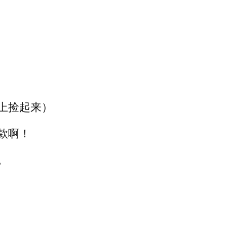
上捡起来）
款啊！
。