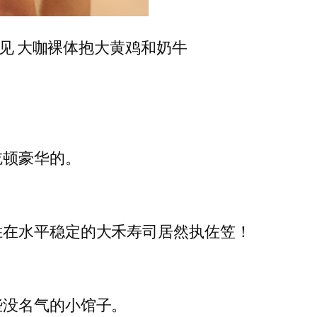
罕见 大咖裸体抱大黄鸡和奶牛
吃顿豪华的。
胜在水平稳定的大禾寿司居然执佐笠！
些没名气的小馆子。