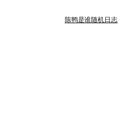
陈鸭是谁
随机日志