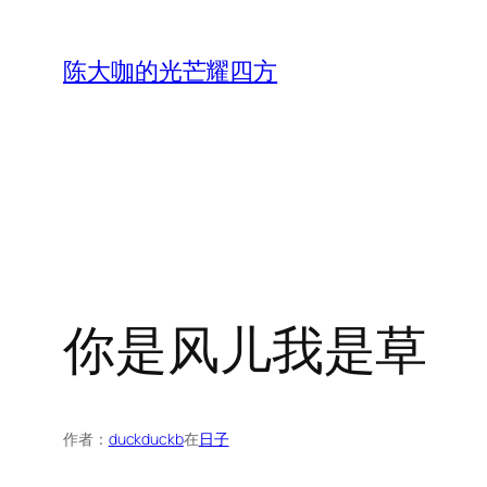
跳
至
陈大咖的光芒耀四方
内
容
你是风儿我是草
作者：
duckduckb
在
日子