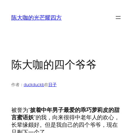
跳
至
陈大咖的光芒耀四方
内
容
陈大咖的四个爷爷
作者：
duckduckb
在
日子
被誉为“
披着中年男子最爱的乖巧萝莉皮的甜
言蜜语妖
”的我，向来很得中老年人的欢心，
长辈缘颇好。但是我自己的四个爷爷，现在
只剩下一个了。