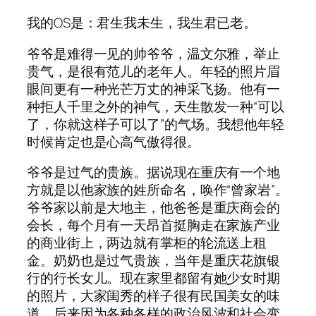
我的OS是：君生我未生，我生君已老。
爷爷是难得一见的帅爷爷，温文尔雅，举止
贵气，是很有范儿的老年人。年轻的照片眉
眼间更有一种光芒万丈的神采飞扬。他有一
种拒人千里之外的神气，天生散发一种“可以
了，你就这样子可以了”的气场。我想他年轻
时候肯定也是心高气傲得很。
爷爷是过气的贵族。据说现在重庆有一个地
方就是以他家族的姓所命名，唤作“曾家岩”。
爷爷家以前是大地主，他爸爸是重庆商会的
会长，每个月有一天昂首挺胸走在家族产业
的商业街上，两边就有掌柜的轮流送上租
金。奶奶也是过气贵族，当年是重庆花旗银
行的行长女儿。现在家里都留有她少女时期
的照片，大家闺秀的样子很有民国美女的味
道。后来因为各种各样的政治风波和社会变