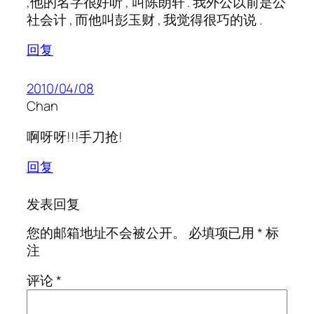
,他的名字很好听 , 叫陈朗轩 . 我外公以前是公
社会计 , 而他叫彭玉财 , 我觉得很巧的说 .
回复
2010/04/08
Chan
啊呀呀!!!手刀抢!
回复
发表回复
您的邮箱地址不会被公开。
必填项已用
*
标
注
评论
*