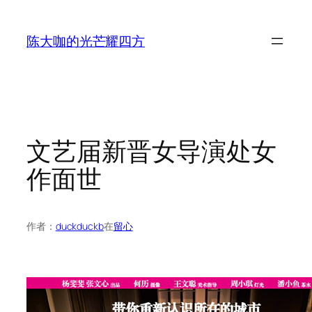
跳
至
陈大咖的光芒耀四方
内
容
文艺届新晋女导演处女
作面世
作者：
duckduckb
在
留心