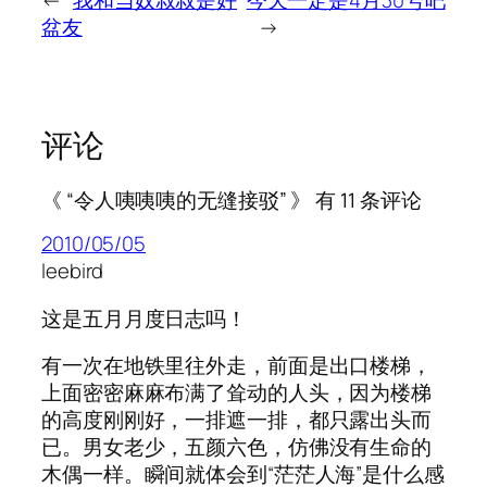
←
我和当奴叔叔是好
今天一定是4月30号吧
盆友
→
评论
《 “令人咦咦咦的无缝接驳” 》 有 11 条评论
2010/05/05
leebird
这是五月月度日志吗！
有一次在地铁里往外走，前面是出口楼梯，
上面密密麻麻布满了耸动的人头，因为楼梯
的高度刚刚好，一排遮一排，都只露出头而
已。男女老少，五颜六色，仿佛没有生命的
木偶一样。瞬间就体会到“茫茫人海”是什么感