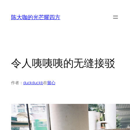
跳
至
陈大咖的光芒耀四方
内
容
令人咦咦咦的无缝接驳
作者：
duckduckb
在
留心