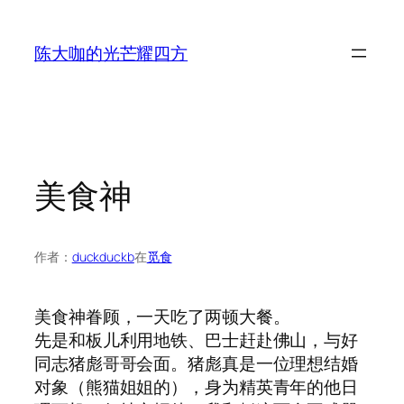
跳
至
陈大咖的光芒耀四方
内
容
美食神
作者：
duckduckb
在
觅食
美食神眷顾，一天吃了两顿大餐。
先是和板儿利用地铁、巴士赶赴佛山，与好
同志猪彪哥哥会面。猪彪真是一位理想结婚
对象（熊猫姐姐的），身为精英青年的他日