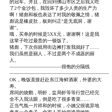
的冠军。并且，在回到佛山市区之后我又吃
了
2
个金沙包，我毁坏了多少人类的生产力
啊！猪彪和板也表达了对我的敬佩之情，猪
彪说是橡皮肚，板则纠正“是无底洞，谢
谢”。
哦，买单的时候是
5XX
元，谢谢啊！这是我
这辈子吃过最贵的一顿饭了。
猪彪，下次你就用街边摊打发我就好了……
我们虽然是丽人，不过是两个不成器的丽
人。
―――――――――――很饱的分隔线
―――――――――――――――――――――
OK
，晚饭直接赶赴东江海鲜酒家，外婆的大
寿。
席间的烧鹅，明虾，盐局虾等等行货已经完
全不入我法眼，倒是吃了很多青菜……
正当气氛一片祥和的时候，小姨父很诡异地