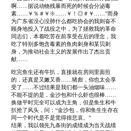
啊……据说动物残暴而死的时候会分泌毒
素……￥％＃￥※……￥！◎＃￥……”而身
为广东省没心没肺什么都吃协会的我则奋不
顾身地投入了战役之中，为了拯救我的革命
同志们，本着吃苦在前享受在后的理念，我
吃了特别多饱含毒素的鱼肉刺身和某贝刺
身，为推动社会主义的发展作出了杰出贡
献……
吃完鱼生还有牛扒，直接就在房间里面煎
的，还真是又嫩又香……猪彪，你也太会享
受了……不过结果是我们都一头油烟味……
不能不提的是，金沙包和什么虾也很棒……
换做平时完全可以成为主角，但是鱼生和牛
扒抢了风头，问：“金沙包，你和鱼生生存在
同一个时代是不是觉得很悲哀。”
结果，我以领先九条街的成绩成为当天战绩