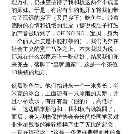
理万机，仍抽空招待了我和板这两个不成器
的师妹。于是，有房有车的他开车将我们带
去了遥远的乡下（又是乡下）吃鱼生。带着
翘盼的心情和饥饿的肚皮（据说板肚子打鼓
的声音被听到了，
OH NO NO
，宝贝，身为
一个丽人肚皮是不能打鼓的），我们飞奔在
社会主义的宽广马路之上。本来我以为说，
那就在什么农家乐吃一吃就好，结果我们兜
来兜去，落脚于“皇朝酒家”，这是一个茶位
10
块钱的地方。
然后吃鱼生。他们抬进来一个一米多长，半
米宽的冰台，上面还有一只冰雕的天鹅，并
且小桥流水，有虾有蟹（假的），高低呼
应，这边唱来那边和，我和板当场就囧了。
而后，身为动物保护协会会长的松同学又对
非洲星残骸的狰狞模样产生了无比的怨念，
一直在碎碎念：“这是一条怎样撕裂而死的鱼