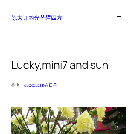
跳
至
陈大咖的光芒耀四方
内
容
Lucky,mini7 and sun
作者：
duckduckb
在
日子