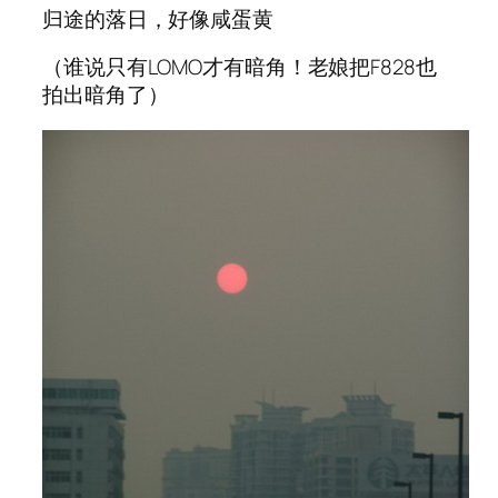
归途的落日，好像咸蛋黄
（谁说只有LOMO才有暗角！老娘把F828也
拍出暗角了）