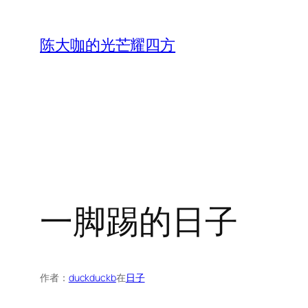
跳
至
陈大咖的光芒耀四方
内
容
一脚踢的日子
作者：
duckduckb
在
日子