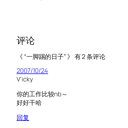
评论
《 “一脚踢的日子” 》 有 2 条评论
2007/10/24
V'icky
你的工作比较nb～
好好干哈
回复