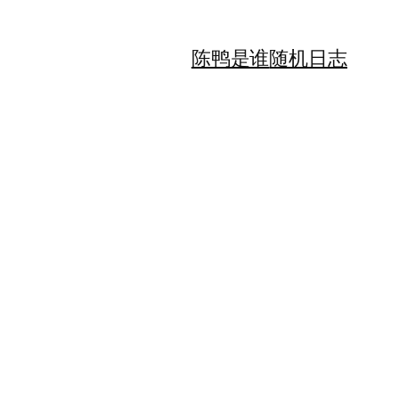
陈鸭是谁
随机日志